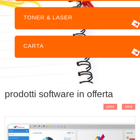
TONER & LASER
CARTA
AGGIUNGI
prodotti software in offerta
prev
next